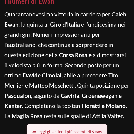
I numeri di Ewan
Quarantanovesima vittoria in carriera per
Caleb
Ewan
, la quinta al
Giro d’Italia
e l’undicesima nei
grandi giri. Numeri impressionanti per
l’australiano, che continua a sorprendere in
questa edizione della
Corsa Rosa e
a dimostrarsi
il velocista più in forma. Secondo posto per un
ottimo
Davide Cimolai,
abile a precedere T
im
Merlier e Matteo Moschetti.
Quinta posizione per
Pasqualon
, seguito da
Gaviria, Groenewegen e
Kanter.
Completano la top ten
Fioretti e Molano
.
La
Maglia Rosa
resta sulle spalle di
Attila Valter.
Leggi gli articoli più recenti di
News