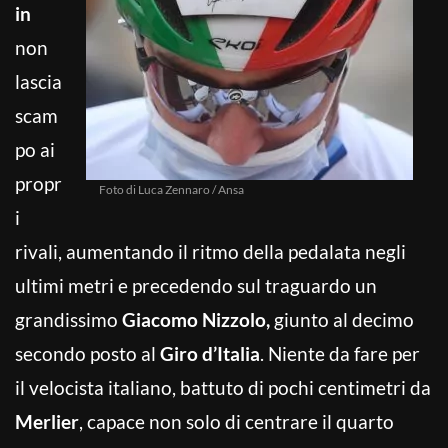
in
non
lascia
scam
po ai
propr
Foto di Luca Zennaro / Ansa
i
rivali, aumentando il ritmo della pedalata negli
ultimi metri e precedendo sul traguardo un
grandissimo
Giacomo Nizzolo,
giunto al decimo
secondo posto al
Giro d’Italia
. Niente da fare per
il velocista italiano, battuto di pochi centimetri da
Merlier
, capace non solo di centrare il quarto