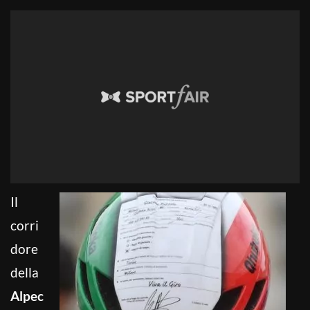
Il
corri
dore
della
Alpec