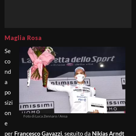
Maglia Rosa
Se
co
nd
a
po
sizi
on
Foto di Luca Zennaro / Ansa
e
per
Francesco Gavazzi
, seguito da
Nikias Arndt