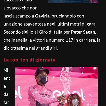
slovacco che non
lascia scampo a
Gaviria
, bruciandolo con
un’azione spaventosa negli ultimi metri di gara.
Secondo sigillo al Giro d’Italia per
Peter Sagan
,
che inanella la vittoria numero 117 in carriera, la
diciottesima nei grandi giri.
La top-ten di giornata
Ni
ent
e
da
far