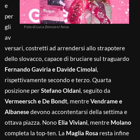
e
per
gli
Foto di Luca Zennaro/ Ansa
av
versari, costretti ad arrendersi allo strapotere
dello slovacco, capace di bruciare sul traguardo
Fernando Gaviria e Davide Cimolai
,
rispettivamente secondo e terzo. Quarta
posizione per
Stefano Oldani
, seguito da
Vermeersch e De Bondt
, mentre
Vendrame e
Albanese
devono accontentarsi della settima e
ottava piazza. Nono
Elia Viviani
, mentre
Molano
completa la top-ten. La
Maglia Rosa
resta infine