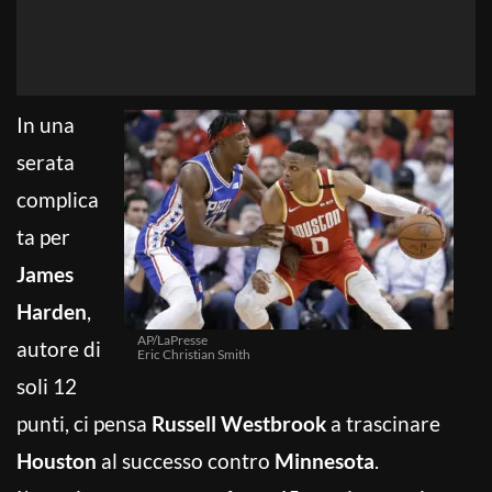
In una
serata
complica
ta per
James
Harden
,
AP/LaPresse
autore di
Eric Christian Smith
soli 12
punti, ci pensa
Russell Westbrook
a trascinare
Houston
al successo contro
Minnesota
.