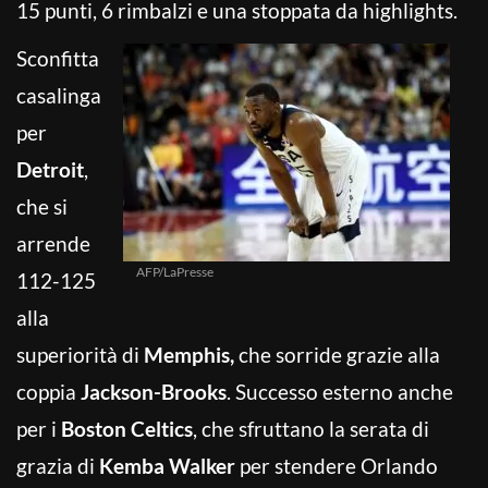
15 punti, 6 rimbalzi e una stoppata da highlights.
Sconfitta
casalinga
per
Detroit
,
che si
arrende
AFP/LaPresse
112-125
alla
superiorità di
Memphis,
che sorride grazie alla
coppia
Jackson-Brooks
. Successo esterno anche
per i
Boston Celtics
, che sfruttano la serata di
grazia di
Kemba Walker
per stendere Orlando