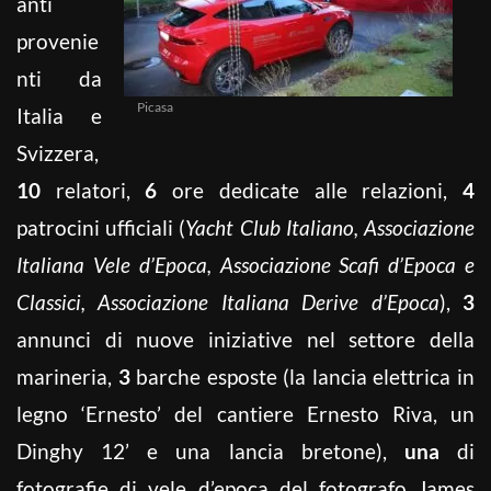
anti
provenie
nti da
Picasa
Italia e
Svizzera,
10
relatori,
6
ore dedicate alle relazioni,
4
patrocini ufficiali (
Yacht Club Italiano, Associazione
Italiana Vele d’Epoca, Associazione Scafi d’Epoca e
Classici, Associazione Italiana Derive d’Epoca
),
3
annunci di nuove iniziative nel settore della
marineria,
3
barche esposte (la lancia elettrica in
legno ‘Ernesto’ del cantiere Ernesto Riva, un
Dinghy 12’ e una lancia bretone),
una
di
fotografie di vele d’epoca del fotografo James