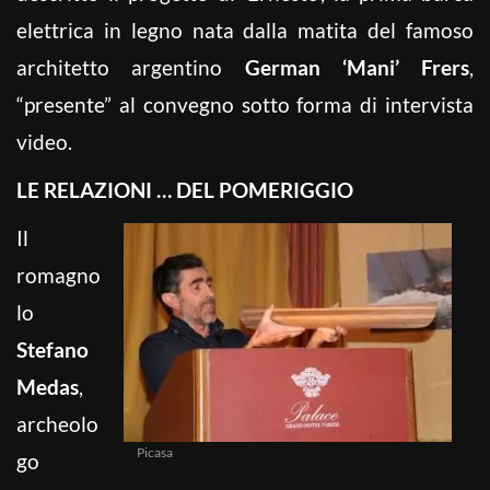
elettrica in legno nata dalla matita del famoso
architetto argentino
German ‘Mani’ Frers
,
“presente” al convegno sotto forma di intervista
video.
LE RELAZIONI … DEL POMERIGGIO
Il
romagno
lo
Stefano
Medas
,
archeolo
Picasa
go