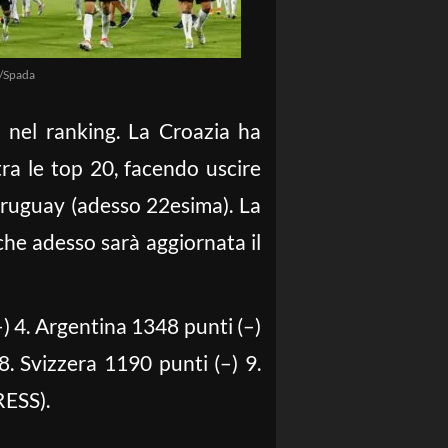
/Spada
 nel ranking. La Croazia ha
ra le top 20, facendo uscire
Uruguay (adesso 22esima). La
 che adesso sarà aggiornata il
–) 4. Argentina 1348 punti (–)
8. Svizzera 1190 punti (–) 9.
RESS).