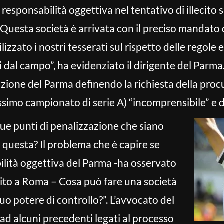
 responsabilità oggettiva nel tentativo di illecito s
uesta società è arrivata con il preciso mandato di
izzato i nostri tesserati sul rispetto delle regol
dal campo”, ha evidenziato il dirigente del Parma. 
uzione del Parma definendo la richiesta della procu
ssimo campionato di serie A) “incomprensibile” e d
ue punti di penalizzazione che siano
e questa? Il problema che è capire se
lità oggettiva del Parma -ha osservato
nito a Roma – Cosa può fare una società
suo potere di controllo?”. L’avvocato del
 ad alcuni precedenti legati al processo