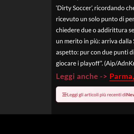
‘Dirty Soccer’, ricordando 
ricevuto un solo punto di pen
chiedere due o addirittura s
un merito in più: arriva dalla
aspetto: pur con due punti di
giocare i playoff”. (Aip/Adn
Leggi anche ->
Parma,
Leggi gli articoli più recenti di
Ne