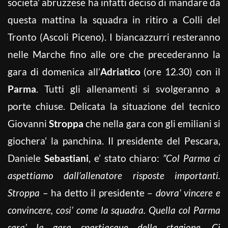
societa’ abruzzese ha infatti deciso di mandare da
questa mattina la squadra in ritiro a Colli del
Tronto (Ascoli Piceno). I biancazzurri resteranno
nelle Marche fino alle ore che precederanno la
gara di domenica all’
Adriatico
(ore 12.30) con il
Parma
. Tutti gli allenamenti si svolgeranno a
porte chiuse. Delicata la situazione del tecnico
Giovanni
Stroppa
che nella gara con gli emiliani si
giochera’ la panchina. Il presidente del Pescara,
Daniele
Sebastiani
, e’ stato chiaro:
”Col Parma ci
aspettiamo dall’allenatore risposte importanti.
Stroppa
– ha detto il presidente –
dovra’ vincere e
convincere, cosi’ come la squadra. Quella col Parma
sara’ la gara spartiacque della stagione. Ci