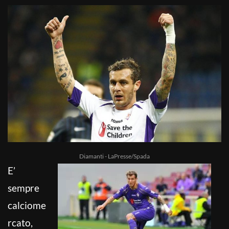
Diamanti - LaPresse/Spada
E’
sempre
calciome
rcato,