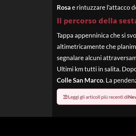
Rosa
e rintuzzare l’attacco d
Il percorso della sest
Tappa appenninica che si svo
altimetricamente che planimet
segnalare alcuni attraversamen
Ultimi km tutti in salita. Dopo
Colle San Marco
. La pendenz
Leggi gli articoli più recenti di
Ne