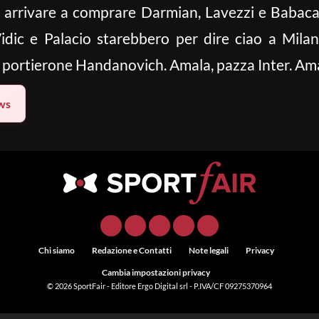
di arrivare a comprare Darmian, Lavezzi e Babaca
ic e Palacio starebbero per dire ciao a Milano
l portierone Handanovich. Amala, pazza Inter. Am
ws
Chi siamo
Redazione e Contatti
Note legali
Privacy
Cambia impostazioni privacy
© 2026
SportFair
- Editore Ergo Digital srl - P.IVA/CF 09275370964