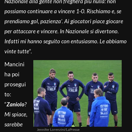
Nazionale alla gente non fregherà più nulla: non
possiamo continuare a vincere 1-0. Rischiamo e, se
prendiamo gol, pazienza’. Ai giocatori piace giocare
per attaccare e vincere. In Nazionale si divertono.
Infatti mi hanno seguito con entusiasmo. Le abbiamo
vinte tutte
“.
Mancini
ha poi
prosegui
to:
“
Zaniolo
?
Mi spiace,
sarebbe
Jennifer Lorenzini/LaPresse