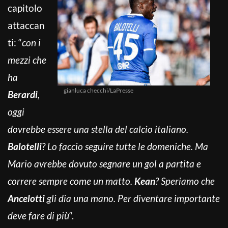
capitolo
attaccan
ti: “
con i
mezzi che
ha
gianluca checchi/LaPresse
Berardi
,
oggi
dovrebbe essere una stella del calcio italiano.
Balotelli
? Lo faccio seguire tutte le domeniche. Ma
Mario avrebbe dovuto segnare un gol a partita e
correre sempre come un matto.
Kean
? Speriamo che
Ancelotti
gli dia una mano. Per diventare importante
deve fare di più
“.