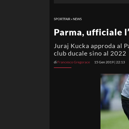
SPORTFAIR
»
NEWS
Parma, ufficiale l
Juraj Kucka approda al Pa
club ducale sino al 2022
di
Francesco Gregorace
15 Gen 2019 | 22:13