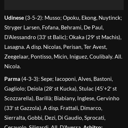
Udinese
(3-5-2): Musso; Opoku, Ekong, Nuytinck;
Stryger Larsen, Fofana, Behrami, De Paul,
D’Alessandro (33′ st Balic); Okaka (29′ st Machis),
Lasagna. A disp. Nicolas, Perisan, Ter Avest,
Zeegelaar, Pontisso, Micin, Iniguez, Coulibaly. All.
Nicola.
Parma
(4-3-3): Sepe; Iacoponi, Alves, Bastoni,
Gagliolo; Deiola (28′ st Kucka), Stulac (45’+2′ st
Scozzarella), Barillà; Biabiany, Inglese, Gervinho
(33′ st Gazzola). A disp. Frattali, Dimarco,
Sierralta, Gobbi, Dezi, Di Gaudio, Sprocati,
Ceravolo, Siligardi. All. D’Aversa.
Arbitro: