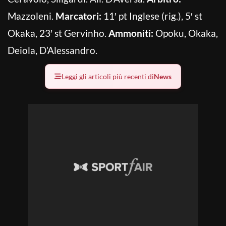
Mazzoleni.
Marcatori:
11′ pt Inglese (rig.), 5′ st
Okaka, 23′ st Gervinho.
Ammoniti:
Opoku, Okaka,
Deiola, D’Alessandro.
Leggi gli articoli più recenti di
News