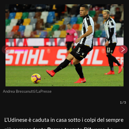
Andrea Bressanutti/LaPresse
A
1
/
5
L’Udinese è caduta in casa sotto i colpi del sempre