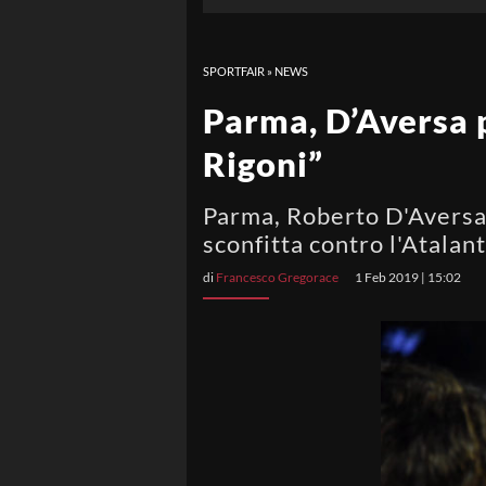
SPORTFAIR
»
NEWS
Parma, D’Aversa p
Rigoni”
Parma, Roberto D'Aversa 
sconfitta contro l'Atalan
di
Francesco Gregorace
1 Feb 2019 | 15:02