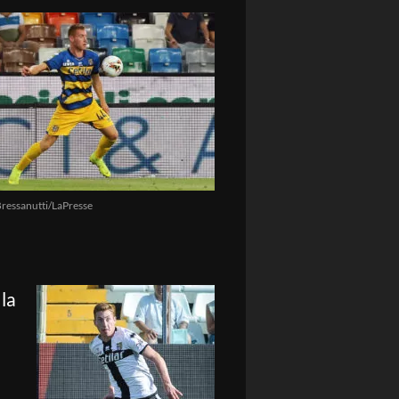
ressanutti/LaPresse
 la