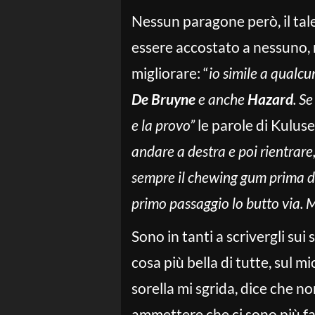
Nessun paragone però, il tale
essere accostato a nessuno, 
migliorare: “
io simile a qualc
De Bruyne
e anche
Hazard
. S
e la provo”
le parole di Kuluse
andare a destra e poi rientrare
sempre il chewing gum prima di
primo passaggio lo butto via. M
Sono in tanti a scrivergli sui 
cosa più bella di tutte, sul m
sorella mi sgrida, dice che n
ammettere che ci sono più fa