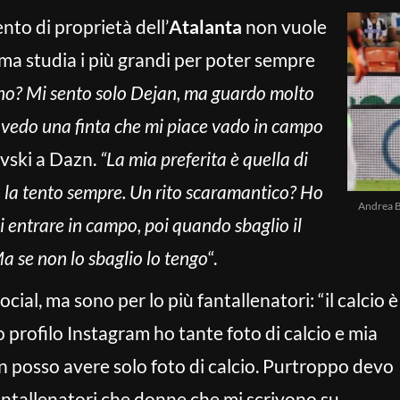
nto di proprietà dell’
Atalanta
non vuole
ma studia i più grandi per poter sempre
uno? Mi sento solo Dejan, ma guardo molto
e vedo una finta che mi piace vado in campo
vski a Dazn.
“La mia preferita è quella di
, la tento sempre. Un rito scaramantico? Ho
Andrea B
 entrare in campo, poi quando sbaglio il
a se non lo sbaglio lo tengo
“.
social, ma sono per lo più fantallenatori: “il calcio è
io profilo Instagram ho tante foto di calcio e mia
on posso avere solo foto di calcio. Purtroppo devo
ntallenatori che donne che mi scrivono su