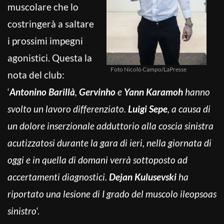
muscolare che lo
costringerà a saltare
i prossimi impegni
agonistici. Questa la
Foto Nicolò Campo/LaPresse
nota del club:
‘
Antonino Barillà
,
Gervinho
e
Yann Karamoh
hanno
svolto un lavoro differenziato.
Luigi Sepe
, a causa di
un dolore inserzionale adduttorio alla coscia sinistra
acutizzatosi durante la gara di ieri, nella giornata di
oggi e in quella di domani verrà sottoposto ad
accertamenti diagnostici.
Dejan Kulusevski
ha
riportato una lesione di I grado del muscolo ileopsoas
sinistro
‘.