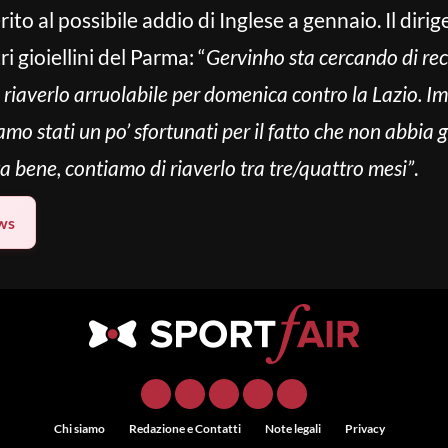
rito al possibile addio di Inglese a gennaio. Il dir
i gioiellini del Parma: “
Gervinho sta cercando di re
i riaverlo arruolabile per domenica contro la Lazio. Im
mo stati un po’ sfortunati per il fatto che non abbia g
 bene, contiamo di riaverlo tra tre/quattro mesi”
.
ws
Chi siamo
Redazione e Contatti
Note legali
Privacy