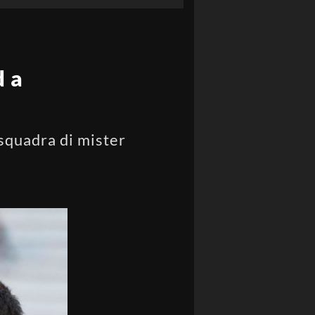
d a
squadra di mister