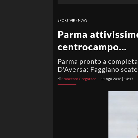
SPORTFAIR
»
NEWS
Parma attivissimo
centrocampo…
Parma pronto a completar
D'Aversa: Faggiano scate
di
Francesco Gregorace
11 Ago 2018 | 14:17