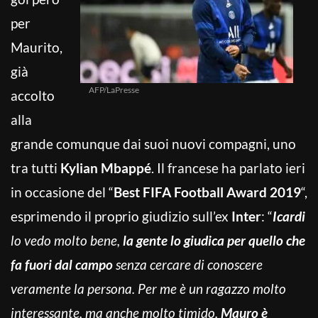
per
Maurito,
già
AFP/LaPresse
accolto
alla
grande comunque dai suoi nuovi compagni, uno
tra tutti
Kylian Mbappé
. Il francese ha parlato ieri
in occasione del “
Best FIFA Football Award 2019
“,
esprimendo il proprio giudizio sull’ex
Inter
: “
Icardi
lo vedo molto bene,
la gente lo giudica per quello che
fa fuori dal campo
senza cercare di conoscere
veramente la persona. Per me è un ragazzo molto
interessante, ma anche molto timido.
Mauro è