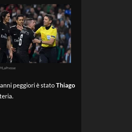
P/LaPresse
danni peggiori è stato
Thiago
teria.