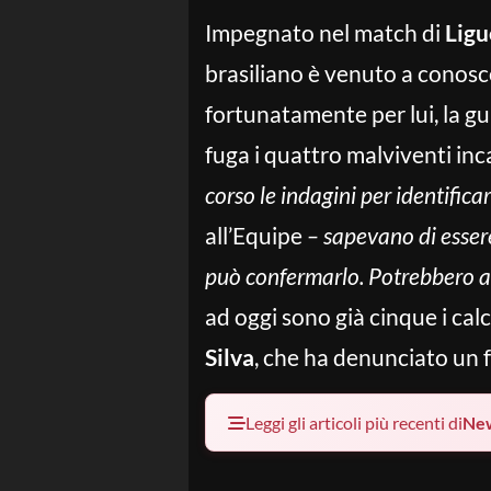
Impegnato nel match di
Ligu
brasiliano è venuto a conosce
fortunatamente per lui, la gu
fuga i quattro malviventi inc
corso le indagini per identifica
all’Equipe
– sapevano di esser
può confermarlo. Potrebbero av
ad oggi sono già cinque i calc
Silva
, che ha denunciato un fu
Leggi gli articoli più recenti di
Ne