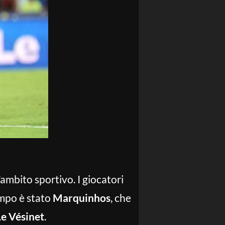
ambito sportivo. I giocatori
tempo è stato
Marquinhos
, che
Le Vésinet
.