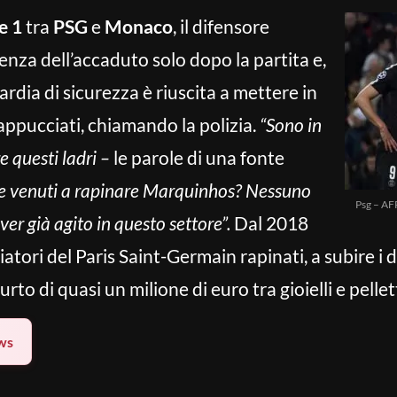
e 1
tra
PSG
e
Monaco
, il difensore
nza dell’accaduto solo dopo la partita e,
ardia di sicurezza è riuscita a mettere in
appucciati, chiamando la polizia.
“Sono in
re questi ladri –
le parole di una fonte
e venuti a rapinare Marquinhos? Nessuno
Psg – AF
er già agito in questo settore”.
Dal 2018
iatori del Paris Saint-Germain rapinati, a subire i 
rto di quasi un milione di euro tra gioielli e pellet
ws