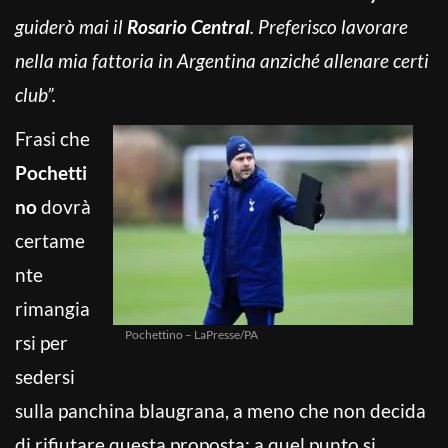
guiderò mai il
Rosario Central
.
Preferisco lavorare
nella mia fattoria in Argentina anziché allenare certi
club”.
Frasi che
Pochetti
no
dovrà
certame
nte
rimangia
Pochettino – LaPresse/PA
rsi per
sedersi
sulla panchina blaugrana, a meno che non decida
di rifiutare questa proposta: a quel punto si