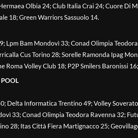
Hermaea Olbia 24; Club Italia Crai 24; Cuore Di
le 18; Green Warriors Sassuolo 14.
 49; Lpm Bam Mondovì 33; Conad Olimpia Teodora
arricalla Cus Torino 28; Sorelle Ramonda Ipag Mo
 Roma Volley Club 18; P2P Smilers Baronissi 16; 
 POOL
; Delta Informatica Trentino 49; Volley Soverato
vì 33; Conad Olimpia Teodora Ravenna 32; Futu
orino 28; Itas Città Fiera Martignacco 25; Geovill