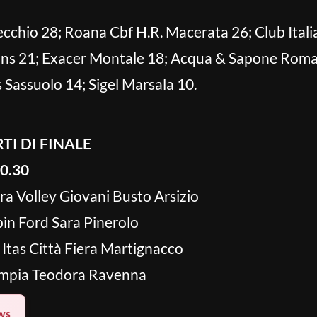
chio 28; Roana Cbf H.R. Macerata 26; Club Ital
ns 21; Exacer Montale 18; Acqua & Sapone Roma 
 Sassuolo 14; Sigel Marsala 10.
I DI FINALE
20.30
a Volley Giovani Busto Arsizio
n Ford Sara Pinerolo
 Itas Città Fiera Martignacco
impia Teodora Ravenna
ws