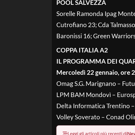
POOL SALVEZZA
Sorelle Ramonda Ipag Montec
Cutrofiano 23; Cda Talmasso
Baronissi 16; Green Warriors
COPPA ITALIA A2
IL PROGRAMMA DEI QUART
Mercoledì 22 gennaio, ore 
Omag S.G. Marignano – Futur
LPM BAM Mondovì – Eurospi
Delta Informatica Trentino –
Volley Soverato – Conad Ol
Leggi gli articoli più recenti di
Ne