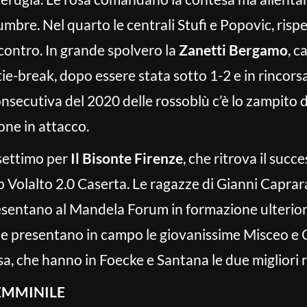
umbre. Nel quarto le centrali Stufi e Popovic, ris
ncontro. In grande spolvero la
Zanetti Bergamo
, c
tie-break, dopo essere stata sotto 1-2 e in rincor
onsecutiva del 2020 delle rossoblù c’è lo zampito d
one in attacco.
settimo per
Il Bisonte Firenze
, che ritrova il suc
p Volalto 2.0 Caserta. Le ragazze di Gianni Capra
presentano al Mandela Forum in formazione ulteri
e presentano in campo le giovanissime Misceo e C
sa, che hanno in Foecke e Santana le due migliori re
EMMINILE