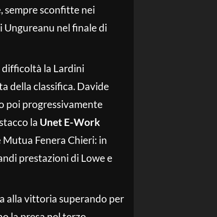
, sempre sconfitte nei
di Ungureanu nel finale di
ifficoltà la Lardini
a della classifica. Davide
lvo poi progressivamente
distacco la
Unet E-Work
le Mutua Fenera Chieri: in
randi prestazioni di Lowe e
na alla vittoria superando per
o la presa nel terzo