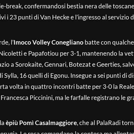
tie-break, confermandosi bestia nera delle toscane
ivi i 23 punti di Van Hecke e l’ingresso al servizio 
de, l’
Imoco Volley Conegliano
batte con qualche d
Nicoletti e Papafotiou per 3-1, mantenendo la vett
pazio a Sorokaite, Gennari, Botezat e Geerties, sa
 di Sylla, 16 quelli di Egonu. Insegue a sei punti di 
arta volta in quattro incontri batte per 3-0 la Rea
 Francesca Piccinini, ma le farfalle registrano le g
 la
èpiù Pomì Casalmaggiore
, che al PalaRadi tor
 Perugia. Le rosa comandano la contesa ma allentan