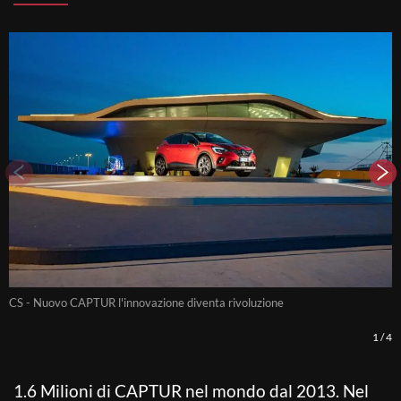
CS - Nuovo CAPTUR l'innovazione diventa rivoluzione
C
1
/
4
1.6 Milioni di CAPTUR nel mondo dal 2013. Nel