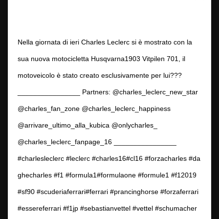
Nella giornata di ieri Charles Leclerc si è mostrato con la
sua nuova motocicletta Husqvarna1903 Vitpilen 701, il
motoveicolo è stato creato esclusivamente per lui???️
________________ Partners: @charles_leclerc_new_star
@charles_fan_zone @charles_leclerc_happiness
@arrivare_ultimo_alla_kubica @onlycharles_
@charles_leclerc_fanpage_16 ________________
#charlesleclerc #leclerc #charles16#cl16 #forzacharles #da
ghecharles #f1 #formula1#formulaone #formule1 #f12019
#sf90 #scuderiaferrari#ferrari #prancinghorse #forzaferrari
#essereferrari #f1jp #sebastianvettel #vettel #schumacher