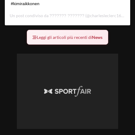
#kimiraikkonen
Un post condiviso da
(@charlesleclerc166) in data:
??????? ???????
Leggi gli articoli più recenti di
News