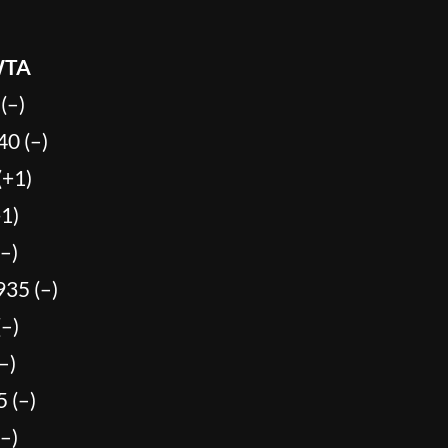
 WTA
(–)
40 (–)
(+1)
-1)
(–)
935 (–)
(–)
–)
 (–)
–)