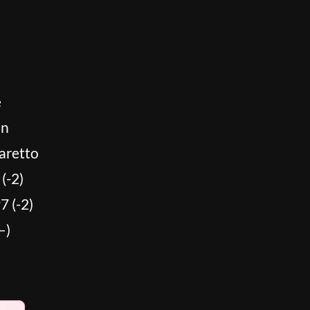
e
an
iaretto
(-2)
7 (-2)
–)