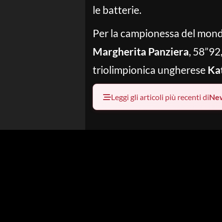
le batterie.
Per la campionessa del mondo 
Margherita Panziera
, 58”92
triolimpionica ungherese
Ka
Leggi gli articoli più recenti di
Ne