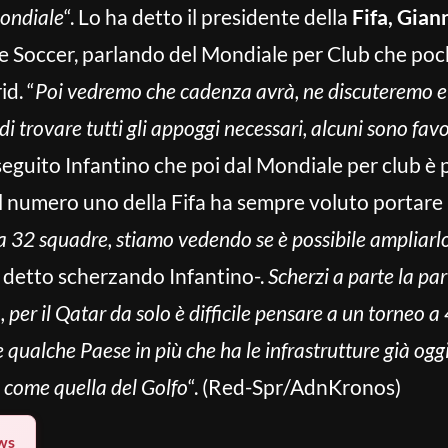
mondiale
“. Lo ha detto il presidente della
Fifa, Gian
be Soccer, parlando del Mondiale per Club che poc
id. “
Poi vedremo che cadenza avrà, ne discuteremo e
 trovare tutti gli appoggi necessari, alcuni sono favor
seguito Infantino che poi dal Mondiale per club è 
l numero uno della Fifa ha sempre voluto portare a
a 32 squadre, stiamo vedendo se è possibile ampliarl
 detto scherzando Infantino-.
Scherzi a parte la pa
per il Qatar da solo è difficile pensare a un torneo a
qualche Paese in più che ha le infrastrutture già ogg
come quella del Golfo
“. (Red-Spr/AdnKronos)
ws