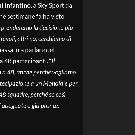
ni Infantino
, a Sky Sport da
he settimane fa ha visto
 prenderemo la decisione più
evoli, altri no, cerchiamo di
passato a parlare del
 48 partecipanti. “
Il
o a 48, anche perché vogliamo
rtecipazione a un Mondiale per
 48 squadre, perché se così
i adeguate e già pronte,