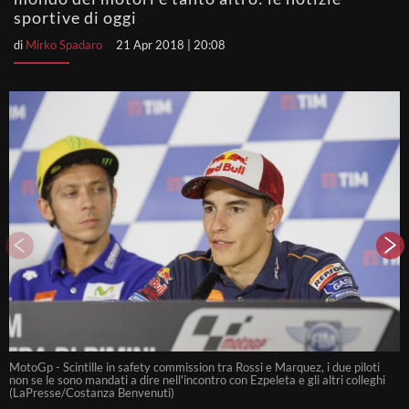
sportive di oggi
di
Mirko Spadaro
21 Apr 2018 | 20:08
MotoGp - Scintille in safety commission tra Rossi e Marquez, i due piloti
M
non se le sono mandati a dire nell'incontro con Ezpeleta e gli altri colleghi
C
(LaPresse/Costanza Benvenuti)
s
p