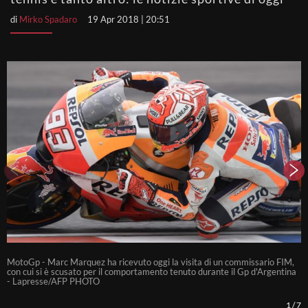
di
Mirko Spadaro
19 Apr 2018 | 20:51
MotoGp - Marc Marquez ha ricevuto oggi la visita di un commissario FIM,
F
con cui si è scusato per il comportamento tenuto durante il Gp d'Argentina
e
- Lapresse/AFP PHOTO
R
1
/
7