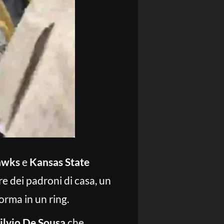
awks
e
Kansas State
ore dei padroni di casa, un
orma in un ring.
Silvio De Sousa
che