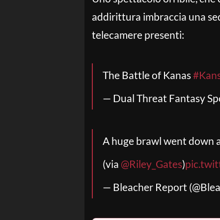
addirittura imbraccia una sedi
telecamere presenti:
The Battle of Kanas
#Kan
— Dual Threat Fantasy Sp
A huge brawl went down 
(via
@Riley_Gates
)
pic.tw
— Bleacher Report (@Ble