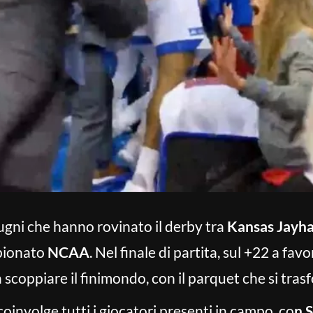
pugni che hanno rovinato il derby tra
Kansas Jayh
mpionato
NCAA
. Nel finale di partita, sul +22 a fav
 scoppiare il finimondo, con il parquet che si trasf
coinvolge tutti i giocatori presenti in campo, co
n 