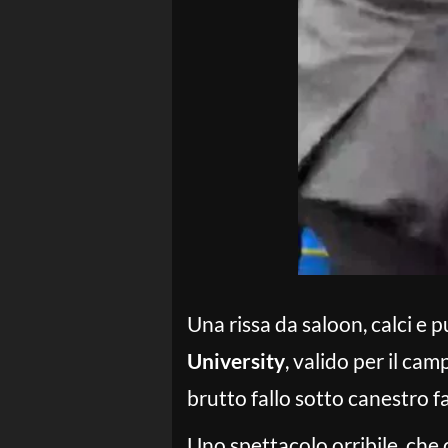
Una rissa da saloon, calci e 
University
, valido per il ca
brutto fallo sotto canestro fa
Uno spettacolo orribile, che 