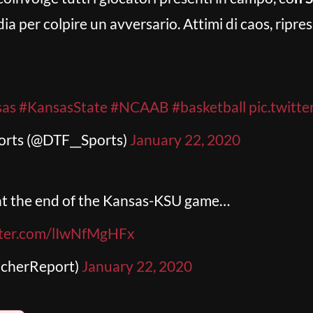
a per colpire un avversario. Attimi di caos, ripres
sas
#KansasState
#NCAAB
#basketball
pic.twitt
orts (@DTF__Sports)
January 22, 2020
at the end of the Kansas-KSU game…
itter.com/lIwNfMgHFx
acherReport)
January 22, 2020