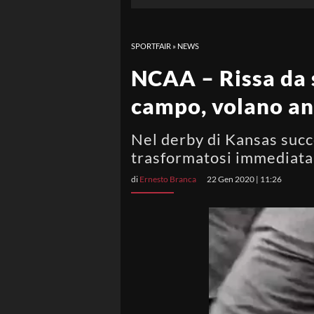
SPORTFAIR
»
NEWS
NCAA – Rissa da s
campo, volano a
Nel derby di Kansas succe
trasformatosi immediata
di
Ernesto Branca
22 Gen 2020 | 11:26