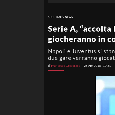
SPORTFAIR
»
NEWS
Serie A, “accolta 
giocheranno in 
Napoli e Juventus si stan
due gare verranno gioca
di
Francesco Gregorace
26 Apr 2018 | 10:31