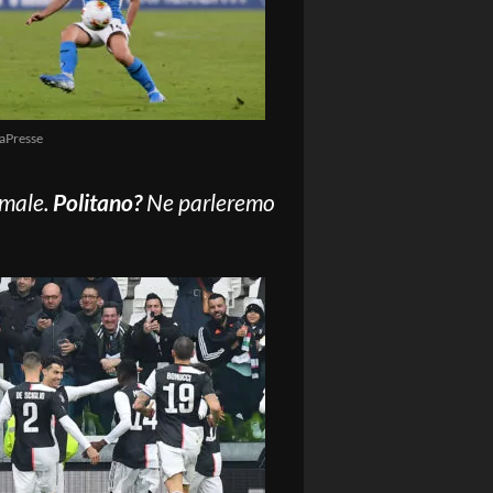
aPresse
rmale.
Politano?
Ne parleremo