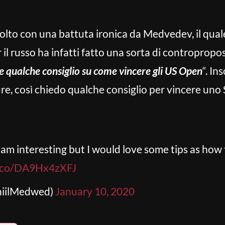
colto con una battuta ironica da Medvedev, il qual
r il russo ha infatti fatto una sorta di contropropos
e qualche consiglio su come vincere gli US Open
“. I
ure, così chiedo qualche consiglio per vincere uno
 am interesting but I would love some tips as how 
t.co/DA9Hx4zXFJ
niilMedwed)
January 10, 2020