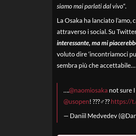
siamo mai parlati dal vivo
“.
La Osaka ha lanciato l’amo, 
attraverso i social. Su Twitte
interessante, ma mi piacerebb
voluto dire ‘incontriamoci p
sembra più che accettabile…
….
@naomiosaka
not sure I
@usopen
! ???‍♂️??
https://
— Daniil Medvedev (@Da