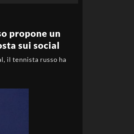
so propone un
osta sui social
, il tennista russo ha