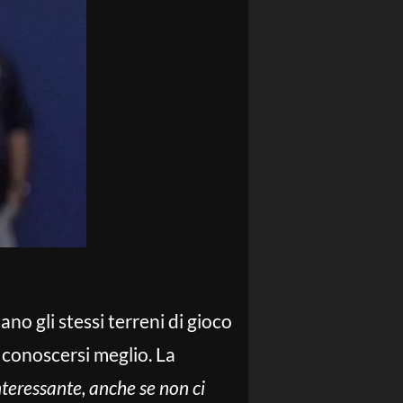
no gli stessi terreni di gioco
 conoscersi meglio. La
eressante, anche se non ci