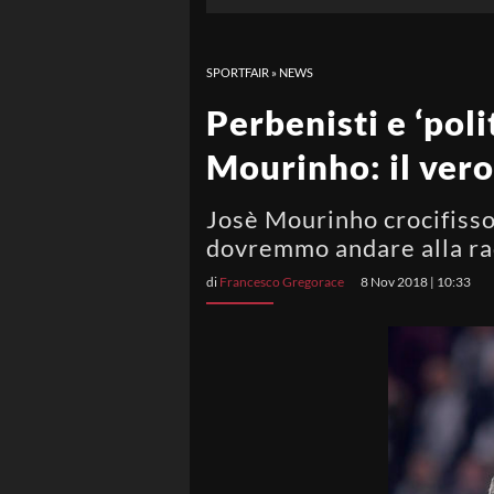
SPORTFAIR
»
NEWS
Perbenisti e ‘poli
Mourinho: il vero
Josè Mourinho crocifisso d
dovremmo andare alla radi
di
Francesco Gregorace
8 Nov 2018 | 10:33