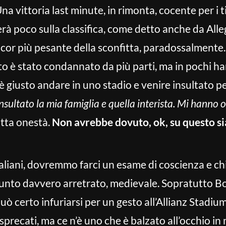
a vittoria last minute, in rimonta, cocente per i ti
à poco sulla classifica, come detto anche da Alleg
or più pesante della sconfitta, paradossalmente. 
sto è stato condannato da più parti, ma in pochi h
 è giusto andare in uno stadio e venire insultato p
sultato la mia famiglia e quella interista. Mi hanno o
utta onestà.
Non avrebbe dovuto, ok, su questo si
italiani, dovremmo farci un esame di coscienza e ch
 punto davvero arretrato, medievale. Sopratutto 
uò certo infuriarsi per un gesto all’Allianz Stadiu
sprecati, ma ce n’è uno che è balzato all’occhio in