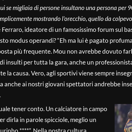
cui se migliaia di persone insultano una persona per 9
semplicemente mostrando l’orecchio, quello da colpevo
le Ferraro, ideatore di un famosissimo forum sul 
esto modus operandi? “Eh ma lui è pagato profum
isposta più frequente. Mou non avrebbe dovuto farl
di insulti per tutta la gara, anche un professioni
e la causa. Vero, agli sportivi viene sempre inseg
a anche ai nostri giovani spettatori andrebbe in
.
quale tener conto. Un calciatore in campo
per dirla in parole spicciole, meglio un
rinho ****”. Nella nostra cultura