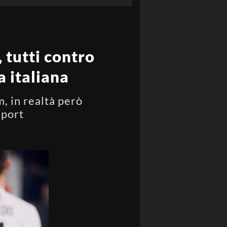
, tutti contro
a italiana
m, in realtà però
sport