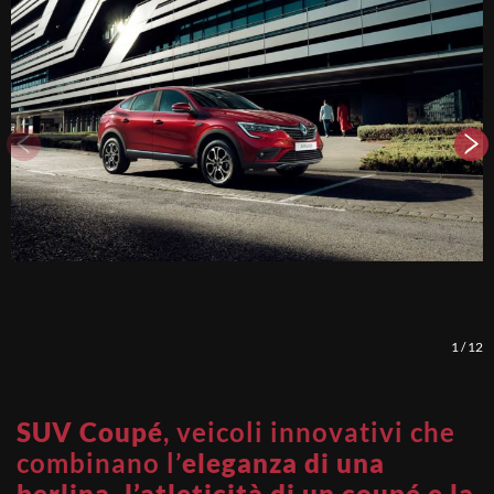
1
/
12
SUV Coupé
, veicoli innovativi che
combinano l’
eleganza di una
berlina, l’atleticità di un coupé e la