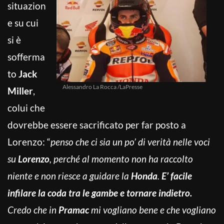
situazion
e su cui
si è
sofferma
to
Jack
Alessandro La Rocca /LaPresse
Miller
,
colui che
dovrebbe essere sacrificato per far posto a
Lorenzo: “
penso che ci sia un po’ di verità nelle voci
su
Lorenzo
, perché al momento non ha raccolto
niente e non riesce a guidare la
Honda
.
E’ facile
infilare la coda tra le gambe e tornare indietro.
Credo che in
Pramac
mi vogliano bene e che vogliano