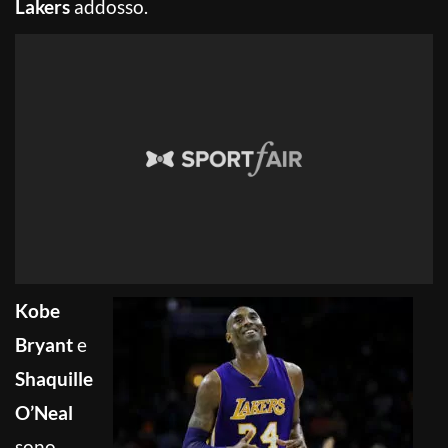
Lakers
addosso.
Kobe
Bryant
e
Shaquille
O’Neal
sono