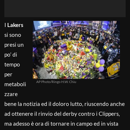
I
Lakers
si sono
presi un
po’ di
tempo
per
AP Photo/Ringo H.W. Chiu
metaboli
zzare
bene la notizia ed il doloro lutto, riuscendo anche
ad ottenere il rinvio del derby contro i Clippers,
ma adesso è ora di tornare in campo ed in vista