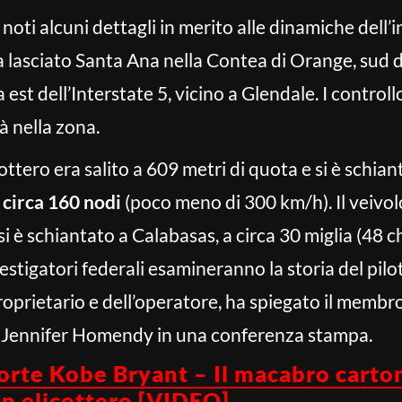
noti alcuni dettagli in merito alle dinamiche dell’i
 lasciato Santa Ana nella Contea di Orange, sud d
a est dell’Interstate 5, vicino a Glendale. I control
à nella zona.
cottero era salito a 609 metri di quota e si è schian
i circa 160 nodi
(poco meno di 300 km/h). Il veivo
o si è schiantato a Calabasas, a circa 30 miglia (48 
estigatori federali esamineranno la storia del pilo
l proprietario e dell’operatore, ha spiegato il membro
 Jennifer Homendy in una conferenza stampa.
te Kobe Bryant – Il macabro carto
in elicottero [VIDEO]