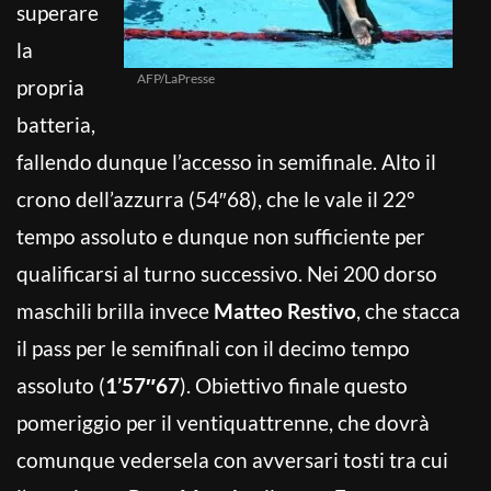
superare
la
AFP/LaPresse
propria
batteria,
fallendo dunque l’accesso in semifinale. Alto il
crono dell’azzurra (54″68), che le vale il 22°
tempo assoluto e dunque non sufficiente per
qualificarsi al turno successivo. Nei 200 dorso
maschili brilla invece
Matteo Restivo
, che stacca
il pass per le semifinali con il decimo tempo
assoluto (
1’57″67
). Obiettivo finale questo
pomeriggio per il ventiquattrenne, che dovrà
comunque vedersela con avversari tosti tra cui