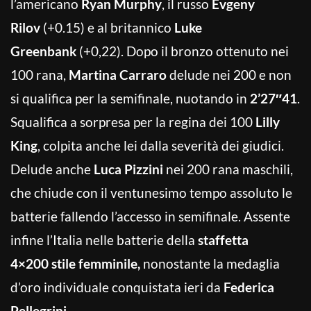
l’americano
Ryan Murphy
, il russo
Evgeny
Rilov
(+0.15) e al britannico
Luke
Greenbank
(+0,22). Dopo il bronzo ottenuto nei
100 rana,
Martina Carraro
delude nei 200 e non
si qualifica per la semifinale, nuotando in
2’27″41
.
Squalifica a sorpresa per la regina dei 100
Lilly
King
, colpita anche lei dalla severità dei giudici.
Delude anche
Luca Pizzini
nei 200 rana maschili,
che chiude con il ventunesimo tempo assoluto le
batterie fallendo l’accesso in semifinale. Assente
infine l’Italia nelle batterie della
staffetta
4×200 stile femminile,
nonostante la medaglia
d’oro individuale conquistata ieri da
Federica
Pellegrini.