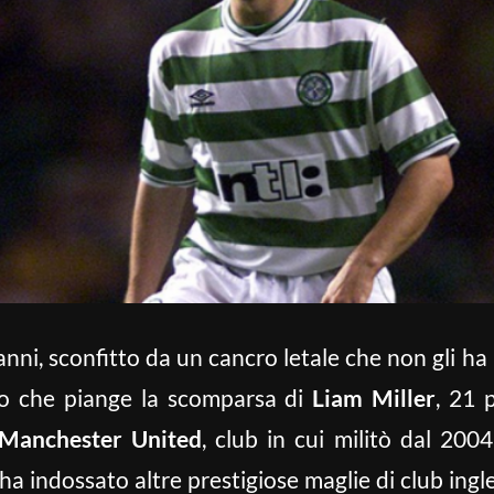
anni, sconfitto da un cancro letale che non gli h
lcio che piange la scomparsa di
Liam Miller
, 21 
 Manchester
United
, club in cui militò dal 200
ha indossato altre prestigiose maglie di club ingl