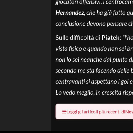
giocatori offensivi, i centrocam
Hernandez
, che ha già fatto q
conclusione devono pensare che
Sulle difficoltà di
Piatek
:
“l’h
vista fisico e quando non sei br
non lo sei neanche dal punto di
secondo me sta facendo delle b
centravanti si aspettano i gol 
Lo vedo meglio, in crescita ris
Leggi gli articoli più recenti di
Ne