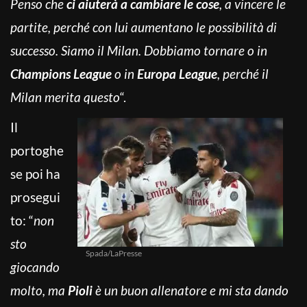
Penso che
ci aiuterà a cambiare le cose
, a vincere le
partite, perché con lui aumentano le possibilità di
successo. Siamo il Milan. Dobbiamo tornare o in
Champions League
o in
Europa League
, perché il
Milan merita questo
“.
Il
portoghe
se poi ha
prosegui
to: “
non
sto
Spada/LaPresse
giocando
molto, ma
Pioli
è un buon allenatore e mi sta dando