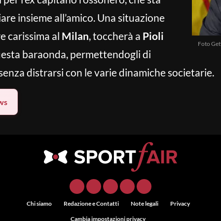
are insieme all’amico. Una situazione
e carissima al
Milan
, toccherà a
Pioli
Foto Gett
uesta baraonda, permettendogli di
enza distrarsi con le varie dinamiche societarie.
ws
Chi siamo
Redazione e Contatti
Note legali
Privacy
Cambia impostazioni privacy