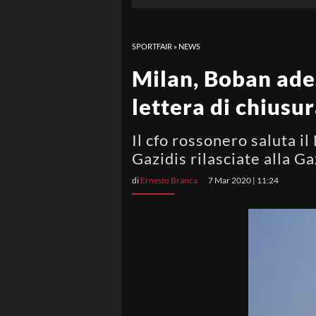
SPORTFAIR
»
NEWS
Milan, Boban ades
lettera di chiusu
Il cfo rossonero saluta il
Gazidis rilasciate alla G
di
Ernesto Branca
7 Mar 2020 | 11:24