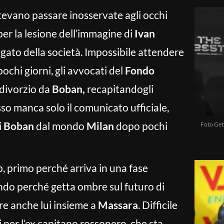
evano passare inosservate agli occhi
per la lesione dell’immagine di
Ivan
gato della società. Impossibile attendere
 pochi giorni, gli avvocati del
Fondo
 divorzio da
Boban,
recapitandogli
sso manca solo il comunicato ufficiale,
i
Boban
dal mondo
Milan
dopo pochi
Foto Gett
b, primo perché arriva in una fase
ondo perché getta ombre sul futuro di
re anche lui insieme a
Massara
. Difficile
 per l’ex capitano rossonero, che sta