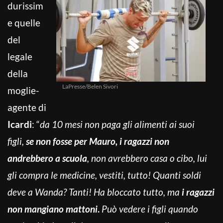
durissim
e quelle
del
legale
della
LaPresse/Belen Sivori
moglie-
agente di
Icardi
: “
da 10 mesi non paga gli alimenti ai suoi
figli,
se non fosse per Mauro, i ragazzi non
andrebbero a scuola
, non avrebbero casa o cibo, lui
gli compra le medicine, vestiti, tutto!
Quanti soldi
deve a Wanda? Tanti! Ha bloccato tutto, ma
i ragazzi
non mangiano mattoni
.
Può vedere i figli quando