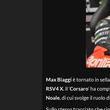
Max Biaggi
è tornato in sella 
RSV4 X
. Il ‘
Corsaro
‘ ha comp
Noale
, di cui svolge il ruol
Sullo stesso tracciato che cin