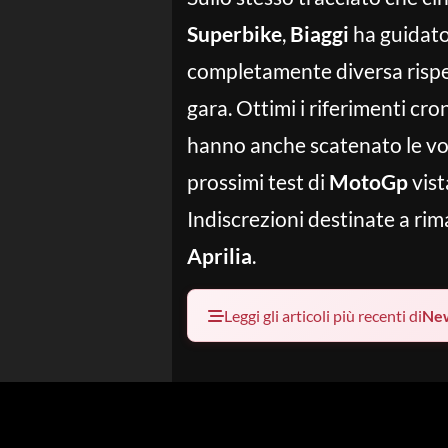
Superbike
,
Biaggi
ha guidato
completamente diversa rispet
gara. Ottimi i riferimenti cron
hanno anche scatenato le voc
prossimi test di
MotoGp
vist
Indiscrezioni destinate a ri
Aprilia
.
Leggi gli articoli più recenti di
Ne