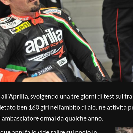
all’
Aprilia
, svolgendo una tre giorni di test sul tr
letato ben 160 giri nell’ambito di alcune attività 
o di ambasciatore ormai da qualche anno.
que anni fa lo vide salire sul podio in