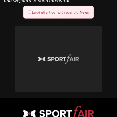
una svegliata. A buon intenditor…
“.
Leggi gli articoli più recenti di
News